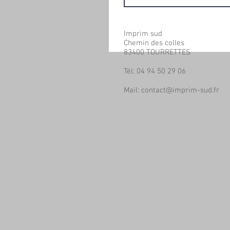
Imprim sud
Chemin des colles
83400 TOURRETTES
Tél: 04 94 50 29 06
Mail:
contact@imprim-sud.fr