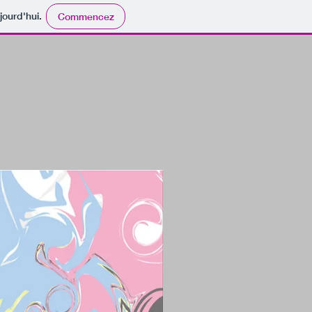
jourd'hui.
Commencez