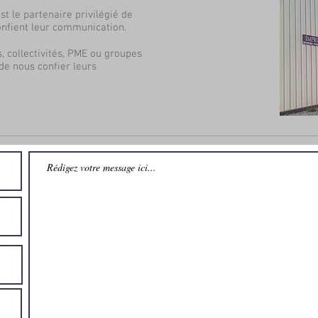
t le partenaire privilégié de
nfient leur communication.
, collectivités, PME ou groupes
 de nous confier leurs